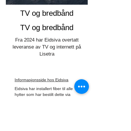
TV og bredbånd
TV og bredbånd
Fra 2024 har Eidsiva overtatt
leveranse av TV og internett på
Lisetra
Informasjonsside hos Eidsiva
Eidsiva har installert fiber til alle
hytter som har bestilt dette via
deres bestillingsskjema.
Ved å besøke Eidsivas nettside
kan du se fremgang i utbygging,
sjekke om din adresse er klargjort
samt bestille TV og/eller internett.